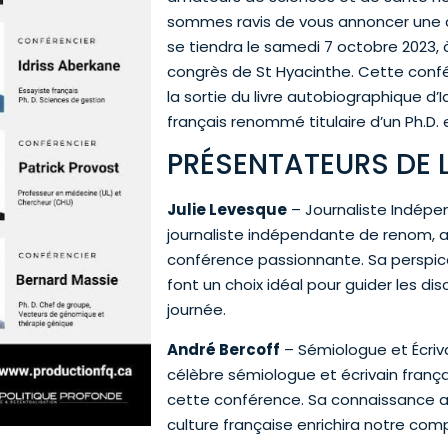
sommes ravis de vous annoncer une c
se tiendra le samedi 7 octobre 2023, 
congrès de St Hyacinthe. Cette confé
la sortie du livre autobiographique d’I
français renommé titulaire d’un Ph.D.
PRÉSENTATEURS DE 
Julie Levesque
– Journaliste Indépe
journaliste indépendante de renom, a
conférence passionnante. Sa perspi
font un choix idéal pour guider les di
journée.
André Bercoff
– Sémiologue et Écriva
célèbre sémiologue et écrivain frança
cette conférence. Sa connaissance a
culture française enrichira notre co