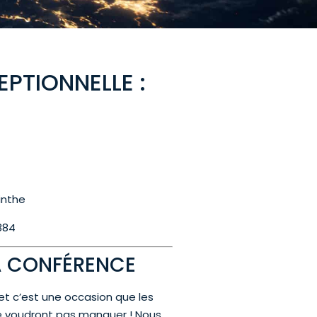
PTIONNELLE :
inthe
884
A CONFÉRENCE
 et c’est une occasion que les
e voudront pas manquer ! Nous