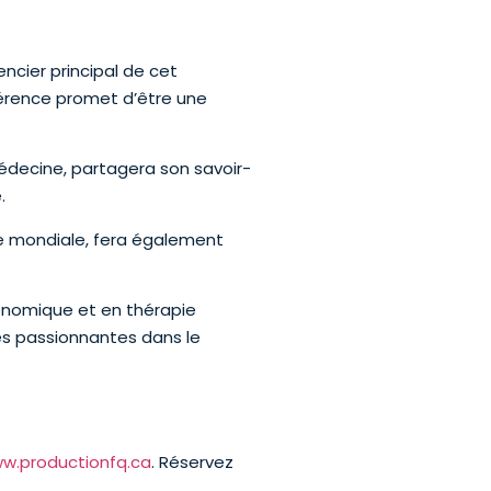
ncier principal de cet
férence promet d’être une
édecine, partagera son savoir-
.
ne mondiale, fera également
énomique et en thérapie
es passionnantes dans le
w.productionfq.ca
. Réservez