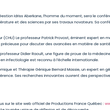
 Gestion Idriss Aberkane, l’homme du moment, sera le confére
ttérature et des sciences par ses travaux novateurs. Sa con
r (CHU) Le professeur Patrick Provost, éminent expert en m
ra précieuse pour discuter des avancées en matière de santé
rofesseur Didier Raoult, une figure de proue de la médeci
en infectiologie est reconnu à l’échelle internationale.
omique et Thérapie Génique Bernard Massie, un expert en g
férence. Ses recherches innovantes ouvrent des perspectiv
s sur le site web officiel de Productions France Québec :
ww
te journée unique de réflexion et de découverte.