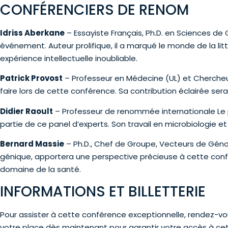
CONFÉRENCIERS DE RENOM
Idriss Aberkane
– Essayiste Français, Ph.D. en Sciences de
événement. Auteur prolifique, il a marqué le monde de la li
expérience intellectuelle inoubliable.
Patrick Provost
– Professeur en Médecine (UL) et Chercheu
faire lors de cette conférence. Sa contribution éclairée se
Didier Raoult
– Professeur de renommée internationale Le p
partie de ce panel d’experts. Son travail en microbiologie et 
Bernard Massie
– Ph.D., Chef de Groupe, Vecteurs de Gén
génique, apportera une perspective précieuse à cette con
domaine de la santé.
INFORMATIONS ET BILLETTERIE
Pour assister à cette conférence exceptionnelle, rendez-vou
votre place dès maintenant pour garantir votre accès à cet