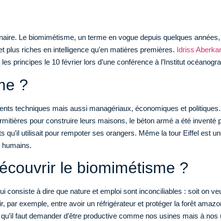
tionnaire. Le biomimétisme, un terme en vogue depuis quelques années,
et plus riches en intelligence qu’en matières premières.
Idriss Aberka
ra les principes le 10 février lors d’une conférence à l’Institut océanogr
me ?
ents techniques mais aussi managériaux, économiques et politiques. 
mitières pour construire leurs maisons, le béton armé a été inventé pa
s qu’il utilisait pour rempoter ses orangers. Même la tour Eiffel est 
as humains.
découvrir le biomimétisme ?
nsiste à dire que nature et emploi sont inconciliables : soit on veu
r, par exemple, entre avoir un réfrigérateur et protéger la forêt amazo
 qu’il faut demander d’être productive comme nos usines mais à nos u