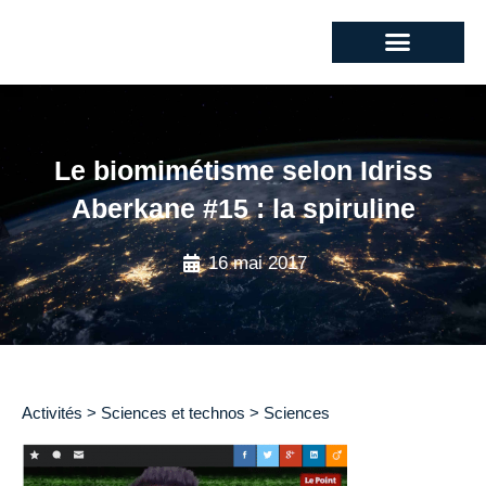
Le biomimétisme selon Idriss
Aberkane #15 : la spiruline
16 mai 2017
Activités > Sciences et technos > Sciences