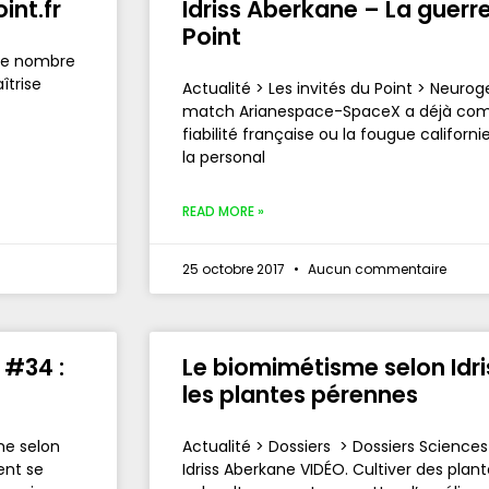
int.fr
Idriss Aberkane – La guerre 
Point
 le nombre
îtrise
Actualité > Les invités du Point > Neurog
match Arianespace-SpaceX a déjà comme
fiabilité française ou la fougue californ
la personal
READ MORE »
25 octobre 2017
Aucun commentaire
 #34 :
Le biomimétisme selon Idr
les plantes pérennes
me selon
Actualité > Dossiers > Dossiers Scienc
ent se
Idriss Aberkane VIDÉO. Cultiver des plan