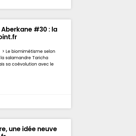
 Aberkane #30 : la
int.fr
es > Le biomimétisme selon
, la salamandre Taricha
ais sa coévolution avec le
e, une idée neuve