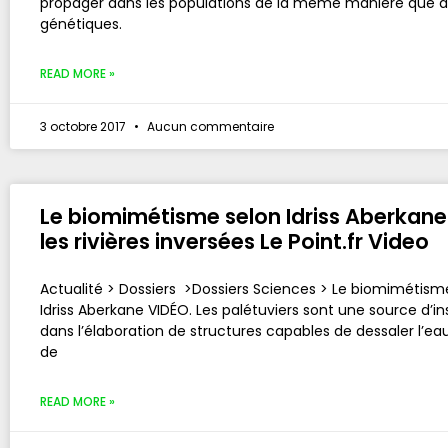
propager dans les populations de la même manière que d
génétiques.
READ MORE »
3 octobre 2017
Aucun commentaire
Le biomimétisme selon Idriss Aberkane
les rivières inversées Le Point.fr Video
Actualité > Dossiers >Dossiers Sciences > Le biomimétism
Idriss Aberkane VIDÉO. Les palétuviers sont une source d’in
dans l’élaboration de structures capables de dessaler l’ea
de
READ MORE »