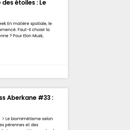
des étoiles : Le
eek En matière spatiale, le
ncé. Faut-il choisir la
ienne ? Pour Elon Musk,
iss Aberkane #33 :
es > Le biomimétisme selon
tes pérennes et des