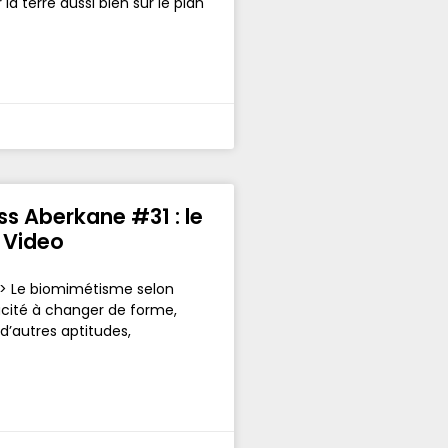
a terre aussi bien sur le plan
ss Aberkane #31 : le
r Video
s > Le biomimétisme selon
acité à changer de forme,
d’autres aptitudes,