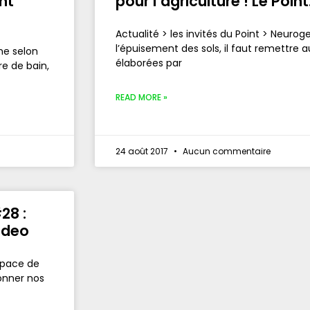
nt
pour l’agriculture ! Le Point
Actualité > les invités du Point > Neurog
l’épuisement des sols, il faut remettre 
me selon
élaborées par
re de bain,
READ MORE »
24 août 2017
Aucun commentaire
28 :
video
rapace de
onner nos