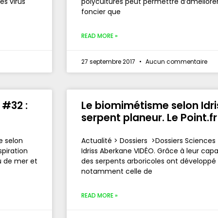
es virus
polycultures peut permettre d’améliorer l
foncier que
READ MORE »
27 septembre 2017
Aucun commentaire
 #32 :
Le biomimétisme selon Idri
serpent planeur. Le Point.f
e selon
Actualité > Dossiers >Dossiers Science
spiration
Idriss Aberkane VIDÉO. Grâce à leur cap
u de mer et
des serpents arboricoles ont développé 
notamment celle de
READ MORE »