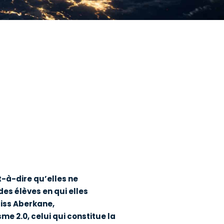
t-à-dire qu’elles ne
es élèves en qui elles
riss Aberkane,
e 2.0, celui qui constitue la