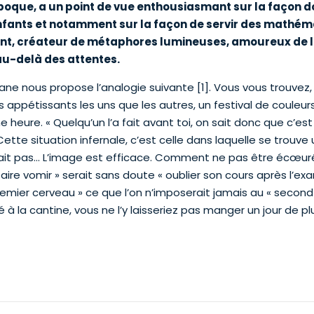
poque, a un point de vue enthousiasmant sur la façon do
nfants et notamment sur la façon de servir des mathémat
lent, créateur de métaphores lumineuses, amoureux de la
au-delà des attentes.
kane nous propose l’analogie suivante [1]. Vous vous trouvez,
appétissants les uns que les autres, un festival de couleurs 
heure. « Quelqu’un l’a fait avant toi, on sait donc que c’est
e situation infernale, c’est celle dans laquelle se trouve un
ne sait pas… L’image est efficace. Comment ne pas être écœu
ire vomir » serait sans doute « oublier son cours après l’exame
mier cerveau » ce que l’on n’imposerait jamais au « second
 à la cantine, vous ne l’y laisseriez pas manger un jour de pl