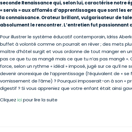
seconde Renaissance qui, selon lui, caractérise notre é
« servis » aux affamés d’apprentissages que sont les e
la connaissance. Orateur brillant, vulgarisateur de ta
absolument le rencontrer. L’entretien fut passionnant 
Pour illustrer le système éducatif contemporain, Idriss Aber
buffet à volonté comme on pourrait en rêver ; des mets plus 
maître d’hôtel surgit et vous ordonne de tout manger en une 
pas ce que tu as mangé mais ce que tu n’as pas mangé ». Cett
force, selon un rythme « idéal » imposé, jugé sur ce qu’il 
devenir anorexique de l’apprentissage (l’équivalent de « se fa
vomissement de l’âme) ? Pourquoi imposerait-on à son « pre
digestif ? Si vous appreniez que votre enfant était ainsi gavé
Cliquez
ici
pour lire la suite